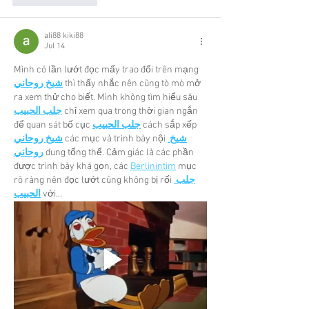
ali88 kiki88
Jul 14
Mình có lần lướt đọc mấy trao đổi trên mạng 
شيخ روحاني
 thì thấy nhắc nên cũng tò mò mở 
ra xem thử cho biết. Mình không tìm hiểu sâu 
جلب الحبيب
 chỉ xem qua trong thời gian ngắn 
để quan sát bố cục 
جلب الحبيب
 cách sắp xếp 
شيخ روحاني
 các mục và trình bày nội 
شيخ 
روحاني
 dung tổng thể. Cảm giác là các phần 
được trình bày khá gọn, các 
Berlinintim
 mục 
rõ ràng nên đọc lướt cũng không bị rối 
جلب 
الحبيب
 với…