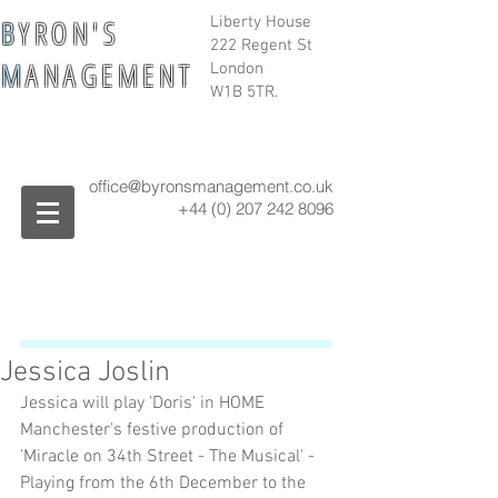
B
Y R O N ' S
Liberty House
222 Regent St
M
A N A G E M E N T
London
W1B 5TR.
office@byronsmanagement.co.uk
+44 (0) 207 242
8096
Jessica Joslin
Jessica will play 'Doris' in HOME 
Manchester's festive production of 
'Miracle on 34th Street - The Musical' - 
Playing from the 6th December to the 