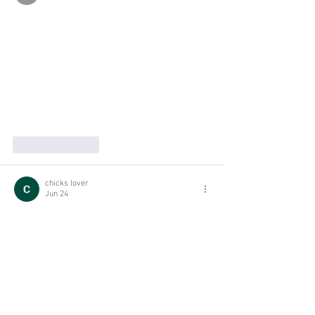
Like
Reply
chicks lover
Jun 24