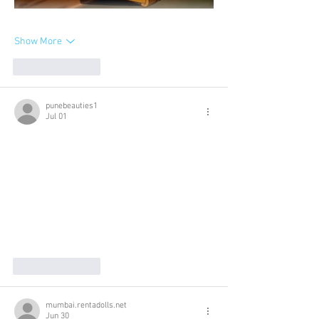
Show More
Like
Reply
punebeauties1
Jul 01
Like
Reply
mumbai.rentadolls.net
Jun 30