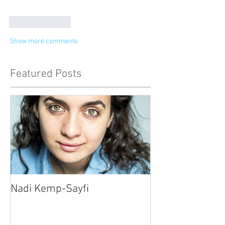
Like
Reply
Show more comments
Featured Posts
Nadi Kemp-Sayfi
Ajjaz Awad