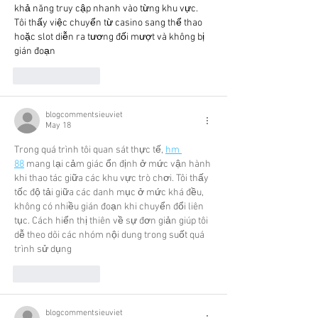
khả năng truy cập nhanh vào từng khu vực. 
Tôi thấy việc chuyển từ casino sang thể thao 
hoặc slot diễn ra tương đối mượt và không bị 
gián đoạn
Like
Reply
blogcommentsieuviet
May 18
Trong quá trình tôi quan sát thực tế, 
hm 
88
 mang lại cảm giác ổn định ở mức vận hành 
khi thao tác giữa các khu vực trò chơi. Tôi thấy 
tốc độ tải giữa các danh mục ở mức khá đều, 
không có nhiều gián đoạn khi chuyển đổi liên 
tục. Cách hiển thị thiên về sự đơn giản giúp tôi 
dễ theo dõi các nhóm nội dung trong suốt quá 
trình sử dụng
Like
Reply
blogcommentsieuviet