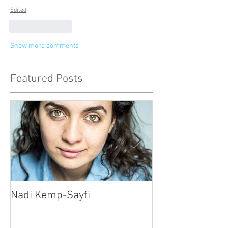
Edited
Like
Reply
Show more comments
Featured Posts
Nadi Kemp-Sayfi
Ajjaz Awad