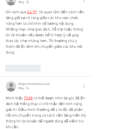
May 15
Khi xem qua 
Go 99
 , tôi quan tâm đến cách nền 
tảng giữ sự rõ ràng giữa các khu vực chức 
năng hơn là chỉ nhìn số lượng nội dung. 
Những mục như giao dịch, hỗ trợ hoặc thông 
tin tài khoản nếu được bố trí hợp lý sẽ giúp 
thao tác nhẹ nhàng hơn. Tôi thường chú ý 
thêm độ ổn định khi chuyển giữa các khu nội 
dung.
Like
Reply
blogcommentsieuviet
May 14
Mình thấy 
TG88
 có thể được nhìn từ góc độ ổn 
định hệ thống thay vì chỉ nhắc đến tính năng 
giải trí. Điều mình thường để ý là tốc độ phản 
hồi khi chuyển trang và cách nền tảng hiển thị 
thông tin tài khoản để người dùng dễ kiểm tra 
khi cần.